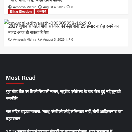
Avneesh Mishra
August 4, 2026
0
Bihar Election
राजनीति
2027 चुनाव से पहले योगी सरकार का बड़ा दांव! 25 हजार करोड़ रुपये का
बजट आज हो सकता है पेश
Avneesh Mishra
August 3, 2026
0
Most Read
युवा वोट बैंक पर टिकी सियासी नजर, स्टूडेंट प्रोटेस्ट के बाद तेज हुई नई चुनावी
रणनीति
राम मंदिर चढ़ावा मामला: ‘साधु-संतों की कोई संलिप्तता नहीं’, योगी आदित्यनाथ का
बड़ा बयान
2027 चुनाव से पहले ब्राह्मण वोटरों पर सपा का फोकस, आज लखनऊ में