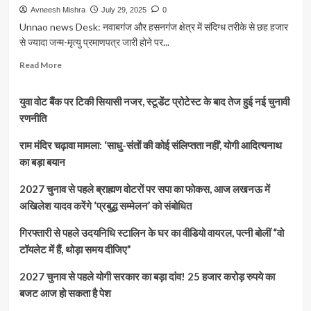
Avneesh Mishra
July 29, 2025
0
Unnao news Desk: नवाबगंज और हसनगंज क्षेत्र में संदिग्ध तरीके से छह हजार
से ज्यादा जन्म-मृत्यु प्रमाणपत्र जारी होने पर...
Read
Read More
more
about
युवा वोट बैंक पर टिकी सियासी नजर, स्टूडेंट प्रोटेस्ट के बाद तेज हुई नई चुनावी
उन्नाव:
सीआरएस
रणनीति
पोर्टल
से
राम मंदिर चढ़ावा मामला: ‘साधु-संतों की कोई संलिप्तता नहीं’, योगी आदित्यनाथ
जारी
का बड़ा बयान
हजारों
प्रमाणपत्र
2027 चुनाव से पहले ब्राह्मण वोटरों पर सपा का फोकस, आज लखनऊ में
जांच
अखिलेश यादव करेंगे ‘प्रबुद्ध सम्मेलन’ को संबोधित
के
घेरे
गिरफ्तारी से पहले उदयनिधि स्टालिन के घर का वीडियो वायरल, पत्नी बोलीं “वो
में,
दो
टॉयलेट में हैं, थोड़ा समय दीजिए”
पंचायत
सचिवों
2027 चुनाव से पहले योगी सरकार का बड़ा दांव! 25 हजार करोड़ रुपये का
को
बजट आज हो सकता है पेश
नोटिस