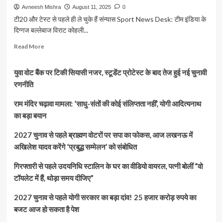
Avneesh Mishra
August 11, 2025
0
टी20 और टेस्ट से पहले ही ले चुके हैं संन्यास Sport News Desk: टीम इंडिया के
दिग्गज बल्लेबाज विराट कोहली...
Read
Read More
more
about
युवा वोट बैंक पर टिकी सियासी नजर, स्टूडेंट प्रोटेस्ट के बाद तेज हुई नई चुनावी
वनडे
क्रिकेट
रणनीति
में
भी
राम मंदिर चढ़ावा मामला: ‘साधु-संतों की कोई संलिप्तता नहीं’, योगी आदित्यनाथ
खत्म
का बड़ा बयान
हो
सकता
2027 चुनाव से पहले ब्राह्मण वोटरों पर सपा का फोकस, आज लखनऊ में
है
अखिलेश यादव करेंगे ‘प्रबुद्ध सम्मेलन’ को संबोधित
विराट-
रोहित
गिरफ्तारी से पहले उदयनिधि स्टालिन के घर का वीडियो वायरल, पत्नी बोलीं “वो
का
सफर?
टॉयलेट में हैं, थोड़ा समय दीजिए”
ऑस्ट्रेलिया
दौरे
2027 चुनाव से पहले योगी सरकार का बड़ा दांव! 25 हजार करोड़ रुपये का
को
बजट आज हो सकता है पेश
लेकर