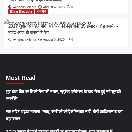
Avneesh Mishra
August 4, 2026
0
Bihar Election
राजनीति
2027 चुनाव से पहले योगी सरकार का बड़ा दांव! 25 हजार करोड़ रुपये का
बजट आज हो सकता है पेश
Avneesh Mishra
August 3, 2026
0
Most Read
युवा वोट बैंक पर टिकी सियासी नजर, स्टूडेंट प्रोटेस्ट के बाद तेज हुई नई चुनावी
रणनीति
राम मंदिर चढ़ावा मामला: ‘साधु-संतों की कोई संलिप्तता नहीं’, योगी आदित्यनाथ का
बड़ा बयान
2027 चुनाव से पहले ब्राह्मण वोटरों पर सपा का फोकस, आज लखनऊ में