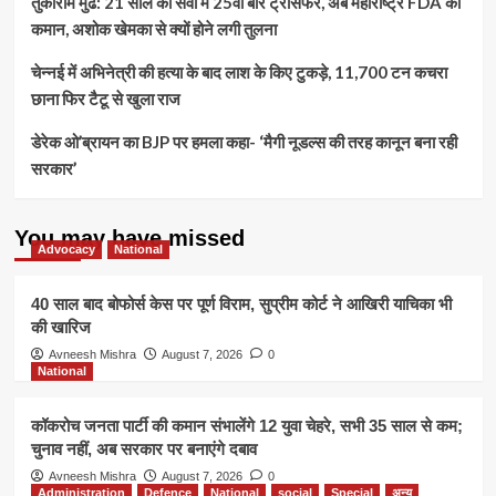
तुकाराम मुंढे: 21 साल की सेवा में 25वीं बार ट्रांसफर, अब महाराष्ट्र FDA की
निधन,
बनाया,
6
कमान, अशोक खेमका से क्यों होने लगी तुलना
वो
गेंदों
आज
पर
चेन्नई में अभिनेत्री की हत्या के बाद लाश के किए टुकड़े, 11,700 टन कचरा
खुद
6
उससे
छाना फिर टैटू से खुला राज
छक्के
विदा
लगाने
हुआ”
डेरेक ओ’ब्रायन का BJP पर हमला कहा- ‘मैगी नूडल्स की तरह कानून बना रही
वाले
सरकार’
पहले
बल्लेबाज
थे
You may have missed
Advocacy
National
40 साल बाद बोफोर्स केस पर पूर्ण विराम, सुप्रीम कोर्ट ने आखिरी याचिका भी
की खारिज
Avneesh Mishra
August 7, 2026
0
National
कॉकरोच जनता पार्टी की कमान संभालेंगे 12 युवा चेहरे, सभी 35 साल से कम;
चुनाव नहीं, अब सरकार पर बनाएंगे दबाव
Avneesh Mishra
August 7, 2026
0
Administration
Defence
National
social
Special
अन्य