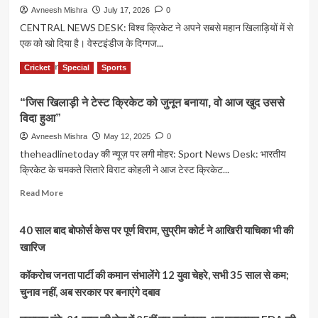
Avneesh Mishra
July 17, 2026
0
CENTRAL NEWS DESK: विश्व क्रिकेट ने अपने सबसे महान खिलाड़ियों में से
एक को खो दिया है। वेस्टइंडीज के दिग्गज...
Read
Read More
Cricket
Special
Sports
more
about
“जिस खिलाड़ी ने टेस्ट क्रिकेट को जुनून बनाया, वो आज खुद उससे
क्रिकेट
विदा हुआ”
जगत
को
Avneesh Mishra
May 12, 2025
0
बड़ा
theheadlinetoday की न्यूज़ पर लगी मोहर: Sport News Desk: भारतीय
झटका:
क्रिकेट के चमकते सितारे विराट कोहली ने आज टेस्ट क्रिकेट...
महान
ऑलराउंडर
Read
Read More
सर
more
गैरी
about
सोबर्स
40 साल बाद बोफोर्स केस पर पूर्ण विराम, सुप्रीम कोर्ट ने आखिरी याचिका भी की
“जिस
का
खिलाड़ी
खारिज
89
ने
वर्ष
टेस्ट
कॉकरोच जनता पार्टी की कमान संभालेंगे 12 युवा चेहरे, सभी 35 साल से कम;
की
क्रिकेट
चुनाव नहीं, अब सरकार पर बनाएंगे दबाव
उम्र
को
में
जुनून