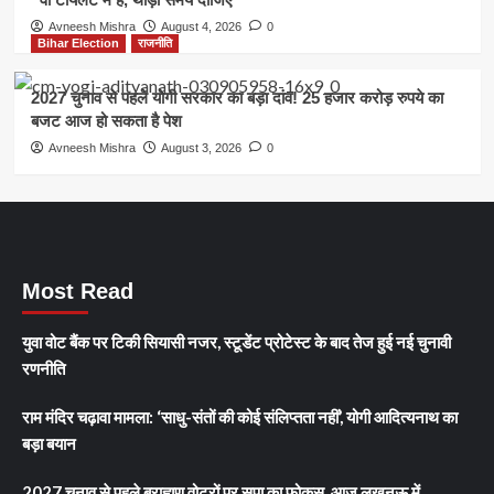
Avneesh Mishra
August 4, 2026
0
Bihar Election
राजनीति
2027 चुनाव से पहले योगी सरकार का बड़ा दांव! 25 हजार करोड़ रुपये का
बजट आज हो सकता है पेश
Avneesh Mishra
August 3, 2026
0
Most Read
युवा वोट बैंक पर टिकी सियासी नजर, स्टूडेंट प्रोटेस्ट के बाद तेज हुई नई चुनावी
रणनीति
राम मंदिर चढ़ावा मामला: ‘साधु-संतों की कोई संलिप्तता नहीं’, योगी आदित्यनाथ का
बड़ा बयान
2027 चुनाव से पहले ब्राह्मण वोटरों पर सपा का फोकस, आज लखनऊ में