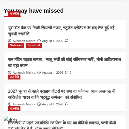
प्राकृतिक
खेती
You may have missed
को
राजनीति
मिलेगा
बढ़ावा
युवा वोट बैंक पर टिकी सियासी नजर, स्टूडेंट प्रोटेस्ट के बाद तेज हुई नई
चुनावी रणनीति
Avneesh Mishra
August 4, 2026
0
National
Spiritual
राम मंदिर चढ़ावा मामला: ‘साधु-संतों की कोई संलिप्तता नहीं’, योगी आदित्यनाथ
का बड़ा बयान
Avneesh Mishra
August 4, 2026
0
राजनीति
2027 चुनाव से पहले ब्राह्मण वोटरों पर सपा का फोकस, आज लखनऊ में
अखिलेश यादव करेंगे ‘प्रबुद्ध सम्मेलन’ को संबोधित
Avneesh Mishra
August 4, 2026
0
राजनीति
गिरफ्तारी से पहले उदयनिधि स्टालिन के घर का वीडियो वायरल, पत्नी बोलीं
“वो टॉयलेट में हैं, थोड़ा समय दीजिए”