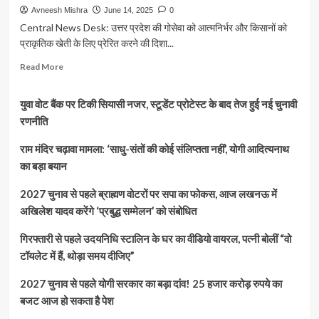
Avneesh Mishra
June 14, 2025
0
Central News Desk: उत्तर प्रदेश की गोसेवा को आत्मनिर्भर और किसानों को
प्राकृतिक खेती के लिए प्रेरित करने की दिशा...
Read
Read More
more
about
युवा वोट बैंक पर टिकी सियासी नजर, स्टूडेंट प्रोटेस्ट के बाद तेज हुई नई चुनावी
UP
की
रणनीति
पहली
मॉडल
राम मंदिर चढ़ावा मामला: ‘साधु-संतों की कोई संलिप्तता नहीं’, योगी आदित्यनाथ
गोशाला:
का बड़ा बयान
अब
₹5
2027 चुनाव से पहले ब्राह्मण वोटरों पर सपा का फोकस, आज लखनऊ में
प्रति
अखिलेश यादव करेंगे ‘प्रबुद्ध सम्मेलन’ को संबोधित
लीटर
में
गिरफ्तारी से पहले उदयनिधि स्टालिन के घर का वीडियो वायरल, पत्नी बोलीं “वो
खरीदा
जाएगा
टॉयलेट में हैं, थोड़ा समय दीजिए”
गोमूत्र,
महिलाएं
2027 चुनाव से पहले योगी सरकार का बड़ा दांव! 25 हजार करोड़ रुपये का
करेंगी
बजट आज हो सकता है पेश
संचालन,