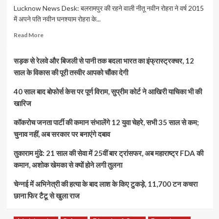
Lucknow News Desk: बलरामपुर की रहने वाली नीतू नवीन रोहरा ने वर्ष 2015
में अपने पति नवीन घनश्याम रोहरा के...
Read
Read More
more
about
सड़क से रेलवे और बिजली से पानी तक बदला भारत का इंफ्रास्ट्रक्चर, 12
धर्मांतरण
रैकेट
साल के विकास की पूरी तस्वीर आपको चौंका देगी
का
खुलासा:
40 साल बाद बोफोर्स केस पर पूर्ण विराम, सुप्रीम कोर्ट ने आखिरी याचिका भी की
दुबई
खारिज
से
लेकर
कॉकरोच जनता पार्टी की कमान संभालेंगे 12 युवा चेहरे, सभी 35 साल से कम;
बलरामपुर
चुनाव नहीं, अब सरकार पर बनाएंगे दबाव
तक
फैला
तुकाराम मुंढे: 21 साल की सेवा में 25वीं बार ट्रांसफर, अब महाराष्ट्र FDA की
जाल
कमान, अशोक खेमका से क्यों होने लगी तुलना
चेन्नई में अभिनेत्री की हत्या के बाद लाश के किए टुकड़े, 11,700 टन कचरा
छाना फिर टैटू से खुला राज