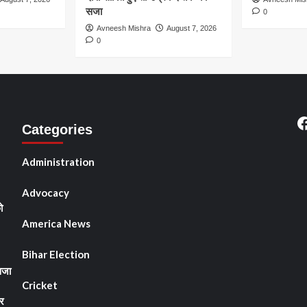
सजा
0
Avneesh Mishra
August 7, 2026
0
F
Categories
Administration
Advocacy
ो
America News
Bihar Election
सजा
Cricket
र