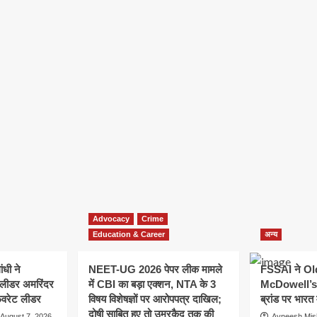
Advocacy
Crime
Education & Career
अन्य
ांधी ने
NEET-UG 2026 पेपर लीक मामले
FSSAI ने O
 लीडर अमरिंदर
में CBI का बड़ा एक्शन, NTA के 3
McDowell’s ज
ेवरेट लीडर
विषय विशेषज्ञों पर आरोपपत्र दाखिल;
ब्रांड पर भारत 
दोषी साबित हुए तो उम्रकैद तक की
August 7, 2026
Avneesh Mis