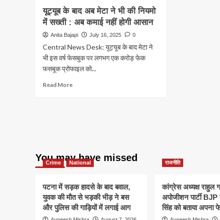
यूट्यूब के बाद अब मेटा ने भी की नियमो
में सख्ती : अब कमाई नहीं होगी आसान
Anita Bajapi
July 16, 2025
0
Central News Desk: यूट्यूब के बाद मेटा ने
भी इस वर्ष फेसबुक पर लगभग एक करोड़ फेक
फसबूक प्रोफाइल को...
Read
Read More
more
about
यूट्यूब
के
बाद
अब
मेटा
You may have missed
ने
Crime
National
राजनीति
भी
की
नियमो
पटना में सड़क हादसे के बाद बवाल,
कांग्रेस अध्यक्ष राहुल ग
में
युवक की मौत से भड़की भीड़ ने बस
अपोजीशन पार्टी BJP
सख्ती
और पुलिस की गाड़ियों में लगाई आग
सिंह को बताया अपना फ
:
Avneesh Mishra
August 7, 2026
Avneesh Mishra