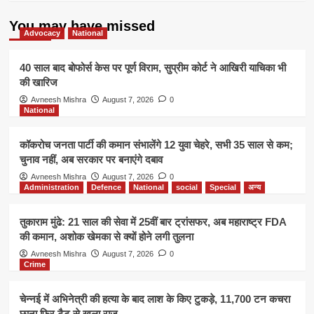
सफलता
के
You may have missed
राज
Advocacy
National
40 साल बाद बोफोर्स केस पर पूर्ण विराम, सुप्रीम कोर्ट ने आखिरी याचिका भी
की खारिज
Avneesh Mishra
August 7, 2026
0
National
कॉकरोच जनता पार्टी की कमान संभालेंगे 12 युवा चेहरे, सभी 35 साल से कम;
चुनाव नहीं, अब सरकार पर बनाएंगे दबाव
Avneesh Mishra
August 7, 2026
0
Administration
Defence
National
social
Special
अन्य
तुकाराम मुंढे: 21 साल की सेवा में 25वीं बार ट्रांसफर, अब महाराष्ट्र FDA
की कमान, अशोक खेमका से क्यों होने लगी तुलना
Avneesh Mishra
August 7, 2026
0
Crime
चेन्नई में अभिनेत्री की हत्या के बाद लाश के किए टुकड़े, 11,700 टन कचरा
छाना फिर टैटू से खुला राज