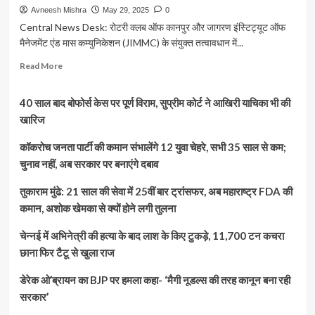
Avneesh Mishra
May 29, 2025
0
Central News Desk: रोटरी क्लब ऑफ कानपुर और जागरण इंस्टिट्यूट ऑफ
मैनेजमेंट एंड मास कम्युनिकेशन (JIMMC) के संयुक्त तत्वावधान में...
Read
Read More
more
about
40 साल बाद बोफोर्स केस पर पूर्ण विराम, सुप्रीम कोर्ट ने आखिरी याचिका भी की
“Scholars
of
खारिज
Today”:
रोटरी
कॉकरोच जनता पार्टी की कमान संभालेंगे 12 युवा चेहरे, सभी 35 साल से कम;
क्लब
चुनाव नहीं, अब सरकार पर बनाएंगे दबाव
और
JIMMC
तुकाराम मुंढे: 21 साल की सेवा में 25वीं बार ट्रांसफर, अब महाराष्ट्र FDA की
ने
कमान, अशोक खेमका से क्यों होने लगी तुलना
किया
मेधावी
चेन्नई में अभिनेत्री की हत्या के बाद लाश के किए टुकड़े, 11,700 टन कचरा
छात्रों
का
छाना फिर टैटू से खुला राज
सम्मान,
टॉपर्स
डेरेक ओ’ब्रायन का BJP पर हमला कहा- ‘मैगी नूडल्स की तरह कानून बना रही
ने
सरकार’
बताए