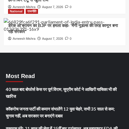
Avneesh Mishra
August 7, 2026
0
National
राजनीति
डेरेक ओ’ब्रायन का BJP पर हमला कहा- ‘मैगी नूडल्स की तरह कानून बना
रही सरकार’
Avneesh Mishra
August 7, 2026
0
Most Read
40 साल बाद बोफोर्स केस पर पूर्ण विराम, सुप्रीम कोर्ट ने आखिरी याचिका भी की
खारिज
कॉकरोच जनता पार्टी की कमान संभालेंगे 12 युवा चेहरे, सभी 35 साल से कम;
चुनाव नहीं, अब सरकार पर बनाएंगे दबाव
तुकाराम मुंढे: 21 साल की सेवा में 25वीं बार ट्रांसफर, अब महाराष्ट्र FDA की