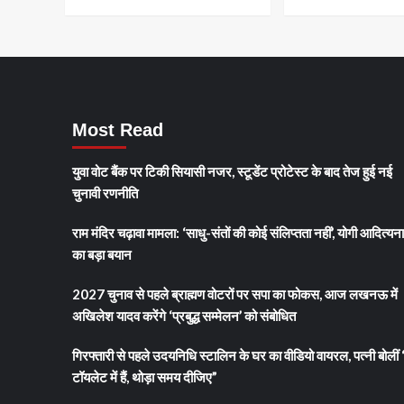
राजा
सिंह
ने
पार्टी
से
दिया
इस्तीफा,
Most Read
नेतृत्व
विवाद
को
युवा वोट बैंक पर टिकी सियासी नजर, स्टूडेंट प्रोटेस्ट के बाद तेज हुई नई
बताया
चुनावी रणनीति
कारण
राम मंदिर चढ़ावा मामला: ‘साधु-संतों की कोई संलिप्तता नहीं’, योगी आदित्यन
का बड़ा बयान
2027 चुनाव से पहले ब्राह्मण वोटरों पर सपा का फोकस, आज लखनऊ में
अखिलेश यादव करेंगे ‘प्रबुद्ध सम्मेलन’ को संबोधित
गिरफ्तारी से पहले उदयनिधि स्टालिन के घर का वीडियो वायरल, पत्नी बोलीं 
टॉयलेट में हैं, थोड़ा समय दीजिए”