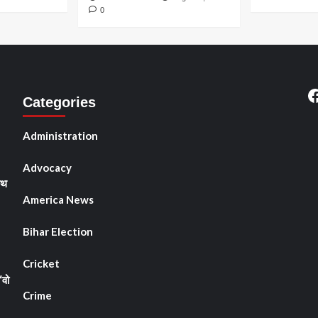
0
F
Categories
Administration
Advocacy
ाथ
America News
Bihar Election
Cricket
“वो
Crime