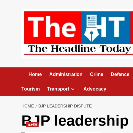
Skip
to
content
Home
Administration
Crime
Defence
Tourism
Transport
Advocacy
HOME
BJP LEADERSHIP DISPUTE
BJP leadership
राजनीति