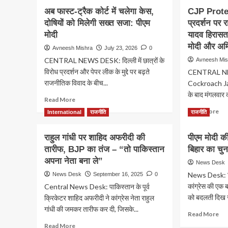
अब फास्ट-ट्रैक कोर्ट में चलेगा केस,
CJP Protes
दोषियों को मिलेगी सख्त सजा: पीएम
प्रदर्शन पर 
मोदी
यादव हिरासत म
मोदी और अम
Avneesh Mishra
July 23, 2026
0
CENTRAL NEWS DESK: दिल्ली में छात्रों के
Avneesh Mis
विरोध प्रदर्शन और पेपर लीक के मुद्दे पर बढ़ते
CENTRAL NEW
राजनीतिक विवाद के बीच...
Cockroach Jan
के बाद मंगलवार
Read
Read More
more
Re
Read More
International
राजनीति
राजनीति
about
mo
अब
ab
राहुल गांधी पर शाहिद अफरीदी की
फास्ट-
पीएम मोदी की
CJ
ट्रैक
तारीफ, BJP का तंज – “तो पाकिस्तान
बिहार का चुन
Pro
कोर्ट
पीए
अपना नेता बना ले”
News Desk
में
आव
News Desk: बि
News Desk
September 16, 2025
0
चलेगा
के
केस,
कांग्रेस की एक ब
Central News Desk: पाकिस्तान के पूर्व
बाह
दोषियों
को बदलती दिख र
प्रद
क्रिकेटर शाहिद अफरीदी ने कांग्रेस नेता राहुल
को
पर
गांधी की जमकर तारीफ कर दी, जिसके...
Re
मिलेगी
Read More
राहु
mo
सख्त
Read
Read More
गांध