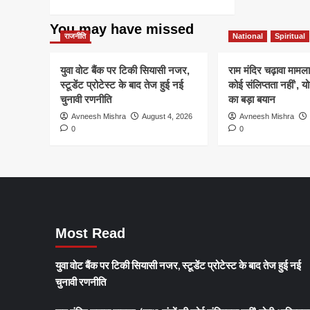
ab
सजा:
more
और
पीए
पीएम
about
अखि
You may have missed
मोदी
मोदी
राहुल
याद
राजनीति
National
Spiritual
की
गांधी
हिर
मां
पर
में,
युवा वोट बैंक पर टिकी सियासी नजर,
राम मंदिर चढ़ावा मामला
पर
शाहिद
कांग
स्टूडेंट प्रोटेस्ट के बाद तेज हुई नई
कोई संलिप्तता नहीं’, 
टिप्
अफरीदी
ने
ने
चुनावी रणनीति
का बड़ा बयान
की
मांगा
बदल
तारीफ,
P
Avneesh Mishra
August 4, 2026
Avneesh Mishra
बिहा
BJP
मोदी
0
0
का
का
और
चुना
तंज
अम
एजें
–
शाह
“तो
का
पाकिस्तान
इस्
अपना
नेता
Most Read
बना
ले”
युवा वोट बैंक पर टिकी सियासी नजर, स्टूडेंट प्रोटेस्ट के बाद तेज हुई नई
चुनावी रणनीति