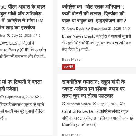
t: पीएम आवास के बाहर
कांग्रेस का “वोट रक्षक अभियान”:
राहुल गांधी और अखिलेश
फर्जी वोटरों की तलाश, प्रियंका की
ें, कांग्रेस ने मांगा PM
पहल या राहुल का ‘हाइड्रोजन बम’?
ित शाह का इस्तीफा
News Desk
September 23, 2025
0
Bihar News Desk: कांग्रेस ने आगामी चुनावों
hra
July 21, 2026
0
से पहले “वोट चोरी” को मुद्दा बनाकर बड़ा अभियान
S DESK: दिल्ली में
छेड़ दिया है। पार्टी...
ta Party (CJP) के प्रदर्शन
 को सियासी घमासान और तेज हो...
Read
Read More
more
ad
राजनीति
about
re
कांग्रेस
out
 मां पर टिप्पणी ने बदला
राजनीतिक घमासान: राहुल गांधी के
का
P
“वोट
ावी एजेंडा!
test:
‘जस्ट असेंबल इन इंडिया’ बयान पर
रक्षक
म
तरुण चुघ का तीखा पलटवार
September 3, 2025
1
अभियान”:
ास
हार विधानसभा चुनाव से पहले
Avneesh Mishra
July 20, 2025
0
फर्जी
वोटरों
ड़ी गलती अब पूरे चुनावी नैरेटिव
Central News Desk:कांग्रेस सांसद राहुल
र
की
ही...
र्शन
गांधी के ‘जस्ट असेंबल इन इंडिया’ बयान ने एक नई
तलाश,
सियासी बहस को जन्म दे...
ad
प्रियंका
ल
re
की
Read
ी
Read More