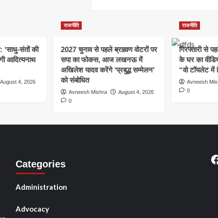
out
पहल
more
म
या
about
लेश
राहुल
राजनीतिक
व
राजनीति
राजनीति
का
घमासान:
ासत
‘हाइड्रोजन
राहुल
: ‘साधु-संतों की
2027 चुनाव से पहले ब्राह्मण वोटरों पर
गिरफ्तारी से प
बम’?
गांधी
्रेस
योगी आदित्यनाथ
पणी
सपा का फोकस, आज लखनऊ में
के घर का वीडिय
के
अखिलेश यादव करेंगे ‘प्रबुद्ध सम्मेलन’
“वो टॉयलेट में 
‘जस्ट
ा
को संबोधित
असेंबल
M
August 4, 2026
Avneesh Mis
र
इन
0
Avneesh Mishra
August 4, 2026
इंडिया’
0
वी
बयान
ित
डा!
पर
तरुण
चुघ
तीफा
का
तीखा
F
Categories
पलटवार
Administration
Advocacy