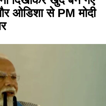
और ओडिशा से PM मोदी
ार