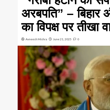
अरबपति” – बिहार 
का विपक्ष पर तीखा व
Avneesh Mishra
June 21, 2025
0