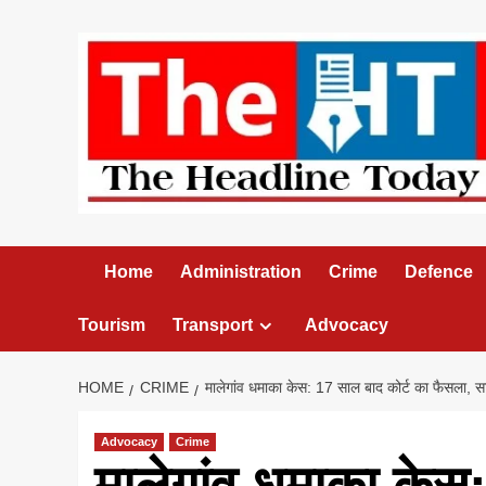
Skip
to
content
Home
Administration
Crime
Defence
Tourism
Transport
Advocacy
HOME
CRIME
मालेगांव धमाका केस: 17 साल बाद कोर्ट का फैसला, साध
Advocacy
Crime
मालेगांव धमाका केस