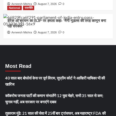
Avneesh Mishra
August 7, 2026
0
National
राजनीति
डेरेक ओ’ब्रायन का BJP पर हमला कहा- ‘मैगी नूडल्स की तरह कानून बना
रही सरकार’
Avneesh Mishra
August 7, 2026
0
Most Read
40 साल बाद बोफोर्स केस पर पूर्ण विराम, सुप्रीम कोर्ट ने आखिरी याचिका भी की
खारिज
कॉकरोच जनता पार्टी की कमान संभालेंगे 12 युवा चेहरे, सभी 35 साल से कम;
चुनाव नहीं, अब सरकार पर बनाएंगे दबाव
तुकाराम मुंढे: 21 साल की सेवा में 25वीं बार ट्रांसफर, अब महाराष्ट्र FDA की