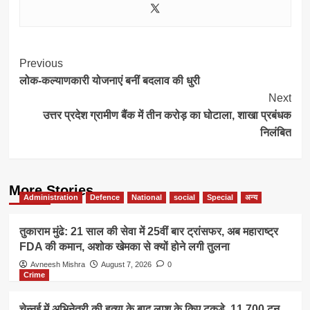
Post
Previous
लोक-कल्याणकारी योजनाएं बनीं बदलाव की धुरी
Navigation
Next
उत्तर प्रदेश ग्रामीण बैंक में तीन करोड़ का घोटाला, शाखा प्रबंधक
निलंबित
More Stories
Administration
Defence
National
social
Special
अन्य
तुकाराम मुंढे: 21 साल की सेवा में 25वीं बार ट्रांसफर, अब महाराष्ट्र
FDA की कमान, अशोक खेमका से क्यों होने लगी तुलना
Avneesh Mishra
August 7, 2026
0
Crime
चेन्नई में अभिनेत्री की हत्या के बाद लाश के किए टुकड़े, 11,700 टन