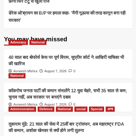
छाना फिर टैटू से खुला राज
डेरेक ओ’ब्रायन का BJP पर हमला कहा- ‘मैगी नूडल्स की तरह कानून बना रही
सरकार’
You may have missed
Advocacy
National
40 साल बाद बोफोर्स केस पर पूर्ण विराम, सुप्रीम कोर्ट ने आखिरी याचिका भी
की खारिज
Avneesh Mishra
August 7, 2026
0
National
कॉकरोच जनता पार्टी की कमान संभालेंगे 12 युवा चेहरे, सभी 35 साल से कम;
चुनाव नहीं, अब सरकार पर बनाएंगे दबाव
Avneesh Mishra
August 7, 2026
0
Administration
Defence
National
social
Special
अन्य
तुकाराम मुंढे: 21 साल की सेवा में 25वीं बार ट्रांसफर, अब महाराष्ट्र FDA
की कमान, अशोक खेमका से क्यों होने लगी तुलना