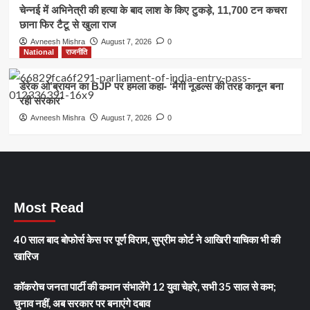
चेन्नई में अभिनेत्री की हत्या के बाद लाश के किए टुकड़े, 11,700 टन कचरा
छाना फिर टैटू से खुला राज
Avneesh Mishra
August 7, 2026
0
National
राजनीति
डेरेक ओ’ब्रायन का BJP पर हमला कहा- ‘मैगी नूडल्स की तरह कानून बना
रही सरकार’
Avneesh Mishra
August 7, 2026
0
Most Read
40 साल बाद बोफोर्स केस पर पूर्ण विराम, सुप्रीम कोर्ट ने आखिरी याचिका भी की
खारिज
कॉकरोच जनता पार्टी की कमान संभालेंगे 12 युवा चेहरे, सभी 35 साल से कम;
चुनाव नहीं, अब सरकार पर बनाएंगे दबाव