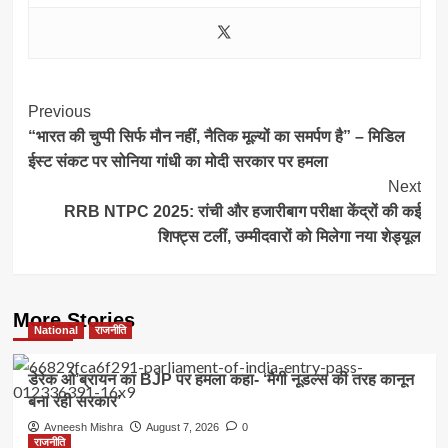
Post
Previous
“भारत की चुप्पी सिर्फ मौन नहीं, नैतिक मूल्यों का समर्पण है” – मिडिल
Navigation
ईस्ट संकट पर सोनिया गांधी का मोदी सरकार पर हमला
Next
RRB NTPC 2025: रांची और हजारीबाग परीक्षा केंद्रों की कई
शिफ्ट्स टलीं, उम्मीदवारों को मिलेगा नया शेड्यूल
More Stories
National
राजनीति
डेरेक ओ’ब्रायन का BJP पर हमला कहा- ‘मैगी नूडल्स की तरह कानून
बना रही सरकार’
Avneesh Mishra
August 7, 2026
0
राजनीति