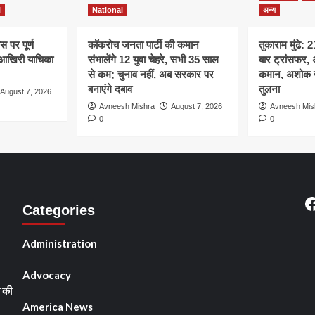
l
National
अन्य
 पर पूर्ण
कॉकरोच जनता पार्टी की कमान
तुकाराम मुंढे: 
ने आखिरी याचिका
संभालेंगे 12 युवा चेहरे, सभी 35 साल
बार ट्रांसफर,
से कम; चुनाव नहीं, अब सरकार पर
कमान, अशोक खे
बनाएंगे दबाव
तुलना
August 7, 2026
Avneesh Mishra
August 7, 2026
Avneesh Mis
0
0
F
Categories
2
Administration
Advocacy
ी की
America News