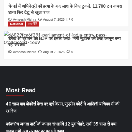
चेन्नई में अभिनेत्री की हत्या के बाद लाश के किए टुकड़े, 11,700 टन कचरा
छाना फिर टैटू से खुला राज
Avneesh Mishra
August 7, 2026
0
National
राजनीति
डेरेक ओ’ब्रायन का BJP पर हमला कहा- ‘मैगी नूडल्स की तरह कानून बना
रही सरकार’
Avneesh Mishra
August 7, 2026
0
Most Read
40 साल बाद बोफोर्स केस पर पूर्ण विराम, सुप्रीम कोर्ट ने आखिरी याचिका भी की
खारिज
कॉकरोच जनता पार्टी की कमान संभालेंगे 12 युवा चेहरे, सभी 35 साल से कम;
चुनाव नहीं, अब सरकार पर बनाएंगे दबाव