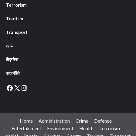
Terrorism
Tourism
Transport
अन्य
बिज़नेस
राजनीति
Facebook
X
Instagram
Home
Administration
Crime
Defence
Entertainment
Environment
Health
Terrorism
social
Special
Spiritual
Sports
Tourism
Transport