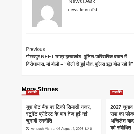
News Desk
news Journalist
Post
Previous
गोरखपुर NEET छात्र हत्याकांड: पुलिस-पारिवारिक बयान में
Navigation
विरोधाभास, मां बोलीं – “गोली से हुई मौत, पुलिस झूठ बोल रही है”
More Stories
राजनीति
राजनीति
युवा वोट बैंक पर टिकी सियासी नजर,
2027 चुनाव स
स्टूडेंट प्रोटेस्ट के बाद तेज हुई नई
सपा का फो
चुनावी रणनीति
अखिलेश यादव क
को संबोधित
Avneesh Mishra
August 4, 2026
0