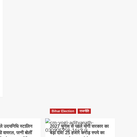
Bihar Election
राजनीति
हले उदयनिधि स्टालिन
2027 चुनाव से पहले योगी सरकार का
ो वायरल, पत्नी बोलीं
बड़ा दांव! 25 हजार करोड़ रुपये का