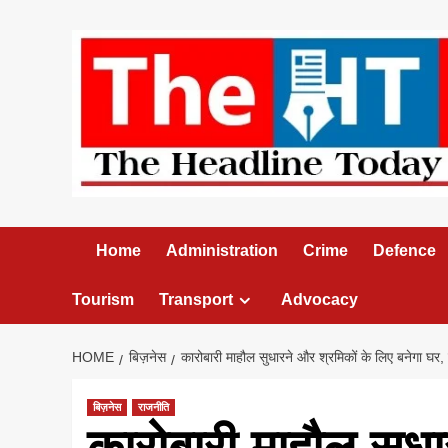
Skip
to
content
Home
Administration
Crime
Defence
Tourism
Transport
Advocacy
HOME
बिज़नेस
कारोबारी माहौल सुधारने और श्रमिकों के लिए बनेगा घर, र
बिज़नेस
राजनीति
कारोबारी माहौल सुधा