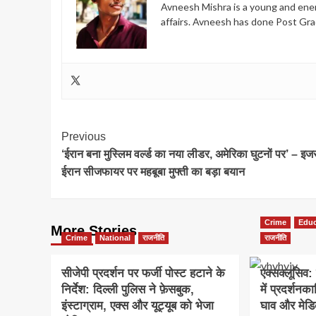
Avneesh Mishra is a young and energ
affairs. Avneesh has done Post Gra
Post
Previous
‘ईरान बना मुस्लिम वर्ल्ड का नया लीडर, अमेरिका घुटनों पर’ – इ
Navigation
ईरान सीजफायर पर महबूबा मुफ्ती का बड़ा बयान
Crime
Educ
More Stories
Crime
National
राजनीति
राजनीति
सीजेपी प्रदर्शन पर फर्जी पोस्ट हटाने के
एक्सक्लूसिव: 
निर्देश: दिल्ली पुलिस ने फ़ेसबुक,
में प्रदर्शन
इंस्टाग्राम, एक्स और यूट्यूब को भेजा
घाव और मेडिक