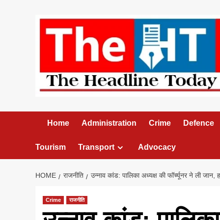
Skip
to
content
Home
Administration
Crime
Defence
Tourism
Transport
Advocacy
HOME
राजनीति
उन्नाव कांड: पालिका अध्यक्ष की फॉर्च्यूनर ने ली जान,
Crime
राजनीति
उन्नाव कांड: पालिका अ