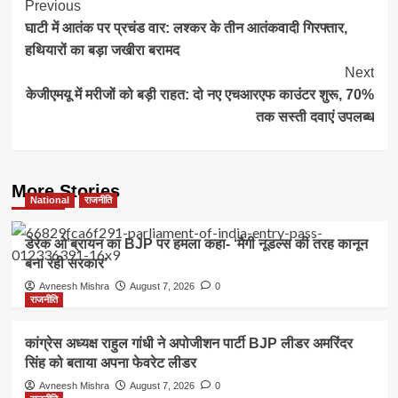
Post
Previous
घाटी में आतंक पर प्रचंड वार: लश्कर के तीन आतंकवादी गिरफ्तार,
Navigation
हथियारों का बड़ा जखीरा बरामद
Next
केजीएमयू में मरीजों को बड़ी राहत: दो नए एचआरएफ काउंटर शुरू, 70%
तक सस्ती दवाएं उपलब्ध
More Stories
National
राजनीति
डेरेक ओ’ब्रायन का BJP पर हमला कहा- ‘मैगी नूडल्स की तरह कानून
बना रही सरकार’
Avneesh Mishra
August 7, 2026
0
राजनीति
कांग्रेस अध्यक्ष राहुल गांधी ने अपोजीशन पार्टी BJP लीडर अमरिंदर
सिंह को बताया अपना फेवरेट लीडर
Avneesh Mishra
August 7, 2026
0