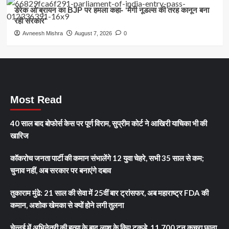
डेरेक ओ’ब्रायन का BJP पर हमला कहा- ‘मैगी नूडल्स की तरह कानून बना
रही सरकार’
Avneesh Mishra
August 7, 2026
0
Most Read
40 साल बाद बोफोर्स केस पर पूर्ण विराम, सुप्रीम कोर्ट ने आखिरी याचिका भी की
खारिज
कॉकरोच जनता पार्टी की कमान संभालेंगे 12 युवा चेहरे, सभी 35 साल से कम;
चुनाव नहीं, अब सरकार पर बनाएंगे दबाव
तुकाराम मुंढे: 21 साल की सेवा में 25वीं बार ट्रांसफर, अब महाराष्ट्र FDA की
कमान, अशोक खेमका से क्यों होने लगी तुलना
चेन्नई में अभिनेत्री की हत्या के बाद लाश के किए टुकड़े, 11,700 टन कचरा छाना