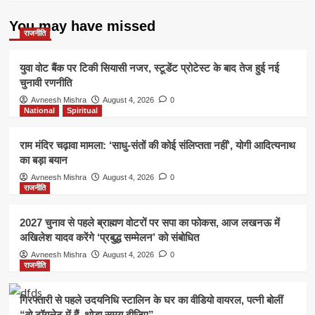
35
किलो
You may have missed
अनाज
राजनीति
युवा वोट बैंक पर टिकी सियासी नजर, स्टूडेंट प्रोटेस्ट के बाद तेज हुई नई
चुनावी रणनीति
Avneesh Mishra
August 4, 2026
0
National
Spiritual
राम मंदिर चढ़ावा मामला: ‘साधु-संतों की कोई संलिप्तता नहीं’, योगी आदित्यनाथ
का बड़ा बयान
Avneesh Mishra
August 4, 2026
0
राजनीति
2027 चुनाव से पहले ब्राह्मण वोटरों पर सपा का फोकस, आज लखनऊ में
अखिलेश यादव करेंगे ‘प्रबुद्ध सम्मेलन’ को संबोधित
Avneesh Mishra
August 4, 2026
0
राजनीति
गिरफ्तारी से पहले उदयनिधि स्टालिन के घर का वीडियो वायरल, पत्नी बोलीं
“वो टॉयलेट में हैं, थोड़ा समय दीजिए”