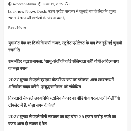
Avneesh Mishra
June 19, 2025
0
Lucknow News Desk: उत्तर प्रदेश सरकार ने जुलाई माह के लिए निःशुल्क
राशन वितरण की तारीखों की घोषणा कर दी...
Read
Read More
more
about
युवा वोट बैंक पर टिकी सियासी नजर, स्टूडेंट प्रोटेस्ट के बाद तेज हुई नई चुनावी
यूपी
में
रणनीति
जुलाई
महीने
राम मंदिर चढ़ावा मामला: ‘साधु-संतों की कोई संलिप्तता नहीं’, योगी आदित्यनाथ
का
का बड़ा बयान
फ्री
राशन
2027 चुनाव से पहले ब्राह्मण वोटरों पर सपा का फोकस, आज लखनऊ में
वितरण
अखिलेश यादव करेंगे ‘प्रबुद्ध सम्मेलन’ को संबोधित
20
जून
गिरफ्तारी से पहले उदयनिधि स्टालिन के घर का वीडियो वायरल, पत्नी बोलीं “वो
से
शुरू,
टॉयलेट में हैं, थोड़ा समय दीजिए”
अंत्योदय
कार्डधारकों
2027 चुनाव से पहले योगी सरकार का बड़ा दांव! 25 हजार करोड़ रुपये का
को
बजट आज हो सकता है पेश
मिलेगा