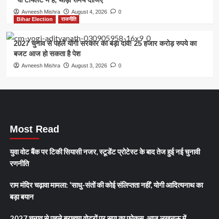
Avneesh Mishra
August 4, 2026
0
Bihar Election
राजनीति
2027 चुनाव से पहले योगी सरकार का बड़ा दांव! 25 हजार करोड़ रुपये का
बजट आज हो सकता है पेश
Avneesh Mishra
August 3, 2026
0
Most Read
युवा वोट बैंक पर टिकी सियासी नजर, स्टूडेंट प्रोटेस्ट के बाद तेज हुई नई चुनावी
रणनीति
राम मंदिर चढ़ावा मामला: ‘साधु-संतों की कोई संलिप्तता नहीं’, योगी आदित्यनाथ का
बड़ा बयान
2027 चुनाव से पहले ब्राह्मण वोटरों पर सपा का फोकस, आज लखनऊ में