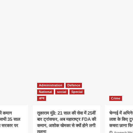
Administration
Defence
National
social
Special
अन्य
Crime
की कमान
तुकाराम मुंढे: 21 साल की सेवा में 25वीं
चेन्नई में अभिने
े, सभी 35 साल
बार ट्रांसफर, अब महाराष्ट्र FDA की
लाश के किए टु
अब सरकार पर
कमान, अशोक खेमका से क्यों होने लगी
कचरा छाना फिर
तुलना
Avneesh Mis