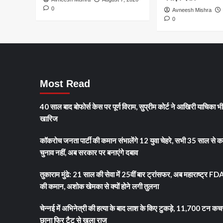
भ्रमण
0
Avneesh Mishra
पर
0
निकले,
जानिए
धार्मिक
महत्व,
परंपराएं
और
Most Read
रथों
के
रहस्य
40 साल बाद बोफोर्स केस पर पूर्ण विराम, सुप्रीम कोर्ट ने आखिरी याचिका भ
खारिज
कॉकरोच जनता पार्टी की कमान संभालेंगे 12 युवा चेहरे, सभी 35 साल से क
चुनाव नहीं, अब सरकार पर बनाएंगे दबाव
तुकाराम मुंढे: 21 साल की सेवा में 25वीं बार ट्रांसफर, अब महाराष्ट्र FD
की कमान, अशोक खेमका से क्यों होने लगी तुलना
चेन्नई में अभिनेत्री की हत्या के बाद लाश के किए टुकड़े, 11,700 टन कच
छाना फिर टैटू से खुला राज