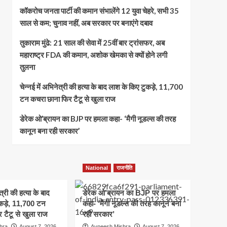
कॉकरोच जनता पार्टी की कमान संभालेंगे 12 युवा चेहरे, सभी 35
साल से कम; चुनाव नहीं, अब सरकार पर बनाएंगे दबाव
तुकाराम मुंढे: 21 साल की सेवा में 25वीं बार ट्रांसफर, अब
महाराष्ट्र FDA की कमान, अशोक खेमका से क्यों होने लगी
तुलना
चेन्नई में अभिनेत्री की हत्या के बाद लाश के किए टुकड़े, 11,700
टन कचरा छाना फिर टैटू से खुला राज
डेरेक ओ’ब्रायन का BJP पर हमला कहा- ‘मैगी नूडल्स की तरह
कानून बना रही सरकार’
National
राजनीति
त्री की हत्या के बाद
डेरेक ओ’ब्रायन का BJP पर हमला
कड़े, 11,700 टन
कहा- ‘मैगी नूडल्स की तरह कानून बना
 टैटू से खुला राज
रही सरकार’
hra
August 7, 2026
Avneesh Mishra
August 7, 2026