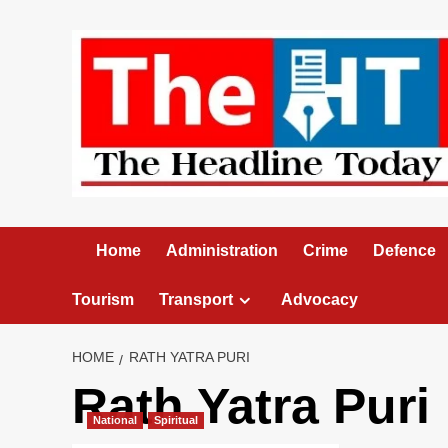
Skip
to
content
Home
Administration
Crime
Defence
Tourism
Transport
Advocacy
HOME
RATH YATRA PURI
Rath Yatra Puri
National
Spiritual