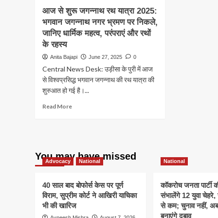
आज से शुरू जगन्नाथ रथ यात्रा 2025:
भगवान जगन्नाथ नगर भ्रमण पर निकले,
जानिए धार्मिक महत्व, परंपराएं और रथों
के रहस्य
Anita Bajapi
June 27, 2025
0
Central News Desk: उड़ीसा के पुरी में आज
से विश्वप्रसिद्ध भगवान जगन्नाथ की रथ यात्रा की
शुरुआत हो गई है।...
Read
Read More
more
about
आज
से
शुरू
You may have missed
जगन्नाथ
Advocacy
National
National
रथ
यात्रा
40 साल बाद बोफोर्स केस पर पूर्ण
कॉकरोच जनता पार्टी 
2025:
विराम, सुप्रीम कोर्ट ने आखिरी याचिका
संभालेंगे 12 युवा चेहर
भगवान
भी की खारिज
से कम; चुनाव नहीं, 
जगन्नाथ
बनाएंगे दबाव
नगर
Avneesh Mishra
August 7, 2026