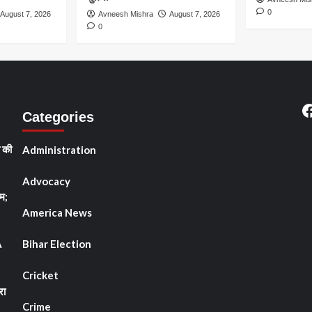
0
August 7, 2026
Avneesh Mishra
August 7, 2026
0
F
Categories
ी की
Administration
Advocacy
म;
America News
A
Bihar Election
Cricket
रा
Crime