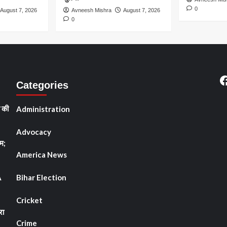
0
August 7, 2026
Avneesh Mishra
August 7, 2026
0
F
Categories
ी की
Administration
Advocacy
म;
America News
A
Bihar Election
Cricket
रा
Crime