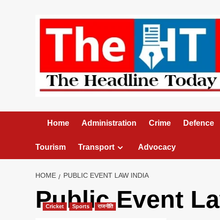
Skip
to
content
Home
Administration
Crime
Defence
Tourism
Transport
Advocacy
HOME
PUBLIC EVENT LAW INDIA
Public Event La
Cricket
Sports
राजनीति