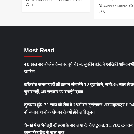
ला
0
Avneesh Mishra
रही
0
‘क्राउड
कंट्रोल
बिल’,
उल्लंघन
पर
होगी
Most Read
सख्त
सजा
40 साल बाद बोफोर्स केस पर पूर्ण विराम, सुप्रीम कोर्ट ने आखिरी याचिका भ
खारिज
कॉकरोच जनता पार्टी की कमान संभालेंगे 12 युवा चेहरे, सभी 35 साल से क
चुनाव नहीं, अब सरकार पर बनाएंगे दबाव
तुकाराम मुंढे: 21 साल की सेवा में 25वीं बार ट्रांसफर, अब महाराष्ट्र FD
की कमान, अशोक खेमका से क्यों होने लगी तुलना
चेन्नई में अभिनेत्री की हत्या के बाद लाश के किए टुकड़े, 11,700 टन कच
छाना फिर टैटू से खुला राज