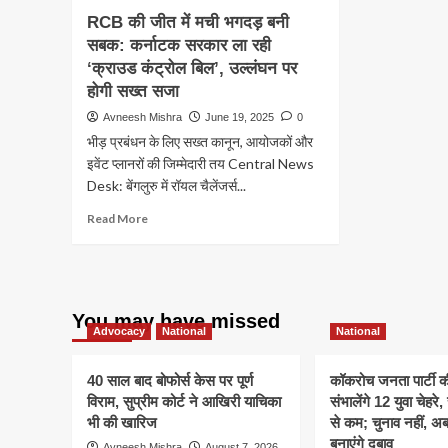
RCB की जीत में मची भगदड़ बनी
सबक: कर्नाटक सरकार ला रही
‘क्राउड कंट्रोल बिल’, उल्लंघन पर
होगी सख्त सजा
Avneesh Mishra
June 19, 2025
0
भीड़ प्रबंधन के लिए सख्त कानून, आयोजकों और
इवेंट प्लानरों की जिम्मेदारी तय Central News
Desk: बेंगलुरु में रॉयल चैलेंजर्स...
Read
Read More
more
about
RCB
की
जीत
You may have missed
में
Advocacy
National
National
मची
भगदड़
40 साल बाद बोफोर्स केस पर पूर्ण
कॉकरोच जनता पार्टी 
बनी
विराम, सुप्रीम कोर्ट ने आखिरी याचिका
संभालेंगे 12 युवा चेहर
सबक:
भी की खारिज
से कम; चुनाव नहीं, 
कर्नाटक
बनाएंगे दबाव
सरकार
Avneesh Mishra
August 7, 2026