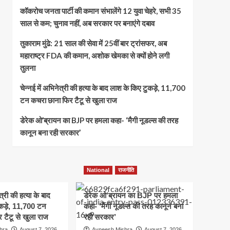
कॉकरोच जनता पार्टी की कमान संभालेंगे 12 युवा चेहरे, सभी 35
साल से कम; चुनाव नहीं, अब सरकार पर बनाएंगे दबाव
तुकाराम मुंढे: 21 साल की सेवा में 25वीं बार ट्रांसफर, अब
महाराष्ट्र FDA की कमान, अशोक खेमका से क्यों होने लगी
तुलना
चेन्नई में अभिनेत्री की हत्या के बाद लाश के किए टुकड़े, 11,700
टन कचरा छाना फिर टैटू से खुला राज
डेरेक ओ’ब्रायन का BJP पर हमला कहा- ‘मैगी नूडल्स की तरह
कानून बना रही सरकार’
National
राजनीति
त्री की हत्या के बाद
डेरेक ओ’ब्रायन का BJP पर हमला
कड़े, 11,700 टन
कहा- ‘मैगी नूडल्स की तरह कानून बना
 टैटू से खुला राज
रही सरकार’
hra
August 7, 2026
Avneesh Mishra
August 7, 2026