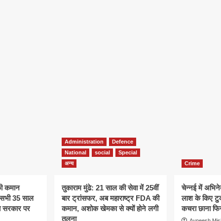
Administration
Defence
National
social
Special
अन्य
Crime
की कमान
तुकाराम मुंढे: 21 साल की सेवा में 25वीं
चेन्नई में अभिने
े, सभी 35 साल
बार ट्रांसफर, अब महाराष्ट्र FDA की
लाश के किए टु
अब सरकार पर
कमान, अशोक खेमका से क्यों होने लगी
कचरा छाना फिर
तुलना
Avneesh Mis