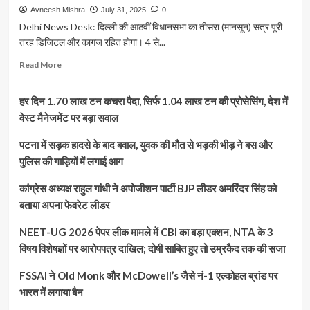
Avneesh Mishra
July 31, 2025
0
Delhi News Desk: दिल्ली की आठवीं विधानसभा का तीसरा (मानसून) सत्र पूरी
तरह डिजिटल और कागज रहित होगा। 4 से...
Read
Read More
more
about
हर दिन 1.70 लाख टन कचरा पैदा, सिर्फ 1.04 लाख टन की प्रोसेसिंग, देश में
दिल्ली
विधानसभा
वेस्ट मैनेजमेंट पर बड़ा सवाल
का
मानसून
पटना में सड़क हादसे के बाद बवाल, युवक की मौत से भड़की भीड़ ने बस और
सत्र
पुलिस की गाड़ियों में लगाई आग
होगा
पूरी
कांग्रेस अध्यक्ष राहुल गांधी ने अपोजीशन पार्टी BJP लीडर अमरिंदर सिंह को
तरह
बताया अपना फेवरेट लीडर
कागज
रहित,
NEET-UG 2026 पेपर लीक मामले में CBI का बड़ा एक्शन, NTA के 3
‘नेवा
पोर्टल’
विषय विशेषज्ञों पर आरोपपत्र दाखिल; दोषी साबित हुए तो उम्रकैद तक की सजा
के
जरिए
FSSAI ने Old Monk और McDowell’s जैसे नं-1 एल्कोहल ब्रांड पर
संचालित
भारत में लगाया बैन
होगी