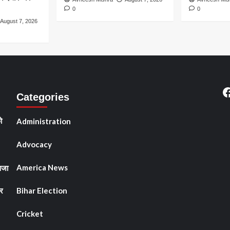
0
0
August 7, 2026
F
Categories
ो
Administration
Advocacy
America News
सजा
र
Bihar Election
Cricket