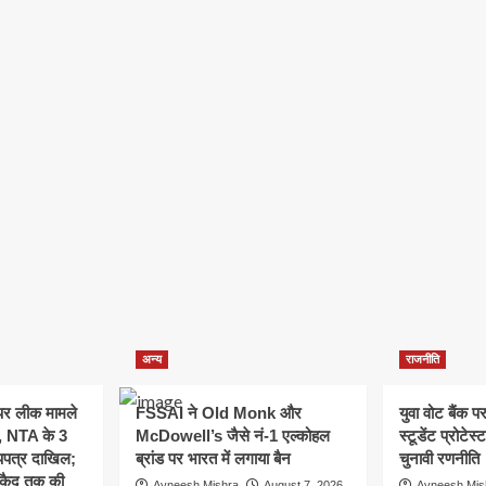
अन्य
राजनीति
र लीक मामले
FSSAI ने Old Monk और
युवा वोट बैंक 
न, NTA के 3
McDowell’s जैसे नं-1 एल्कोहल
स्टूडेंट प्रोटेस
ोपपत्र दाखिल;
ब्रांड पर भारत में लगाया बैन
चुनावी रणनीति
्रकैद तक की
Avneesh Mishra
August 7, 2026
Avneesh Mis