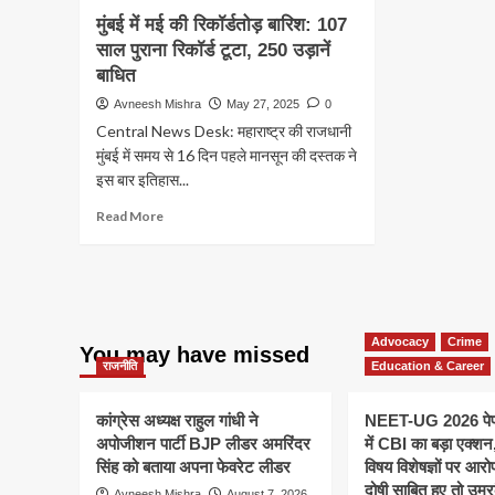
मुंबई में मई की रिकॉर्डतोड़ बारिश: 107
साल पुराना रिकॉर्ड टूटा, 250 उड़ानें
बाधित
Avneesh Mishra
May 27, 2025
0
Central News Desk: महाराष्ट्र की राजधानी
मुंबई में समय से 16 दिन पहले मानसून की दस्तक ने
इस बार इतिहास...
Read
Read More
more
about
मुंबई
में
मई
की
Advocacy
Crime
You may have missed
रिकॉर्डतोड़
राजनीति
Education & Career
बारिश:
107
कांग्रेस अध्यक्ष राहुल गांधी ने
NEET-UG 2026 पेप
साल
अपोजीशन पार्टी BJP लीडर अमरिंदर
में CBI का बड़ा एक्श
पुराना
रिकॉर्ड
सिंह को बताया अपना फेवरेट लीडर
विषय विशेषज्ञों पर आर
टूटा,
दोषी साबित हुए तो उम
Avneesh Mishra
August 7, 2026