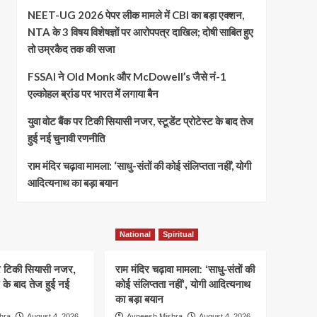
NEET-UG 2026 पेपर लीक मामले में CBI का बड़ा एक्शन,
NTA के 3 विषय विशेषज्ञों पर आरोपपत्र दाखिल; दोषी साबित हुए
तो उम्रकैद तक की सजा
FSSAI ने Old Monk और McDowell’s जैसे नं-1
एल्कोहल ब्रांड पर भारत में लगाया बैन
युवा वोट बैंक पर टिकी सियासी नजर, स्टूडेंट प्रोटेस्ट के बाद तेज
हुई नई चुनावी रणनीति
राम मंदिर चढ़ावा मामला: ‘साधु-संतों की कोई संलिप्तता नहीं’, योगी
आदित्यनाथ का बड़ा बयान
National
Spiritual
पर टिकी सियासी नजर,
राम मंदिर चढ़ावा मामला: ‘साधु-संतों की
्ट के बाद तेज हुई नई
कोई संलिप्तता नहीं’, योगी आदित्यनाथ
का बड़ा बयान
hra
August 4, 2026
Avneesh Mishra
August 4, 2026