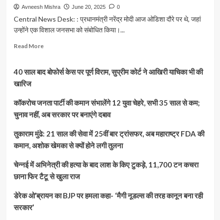
Avneesh Mishra
June 20, 2025
0
Central News Desk: : प्रधानमंत्री नरेंद्र मोदी आज ओडिशा दौरे पर थे, जहां
उन्होंने एक विशाल जनसभा को संबोधित किया।...
Read
Read More
more
about
40 साल बाद बोफोर्स केस पर पूर्ण विराम, सुप्रीम कोर्ट ने आखिरी याचिका भी की
ओडिशा
से
खारिज
बोले
पीएम
कॉकरोच जनता पार्टी की कमान संभालेंगे 12 युवा चेहरे, सभी 35 साल से कम;
मोदी:
चुनाव नहीं, अब सरकार पर बनाएंगे दबाव
कांग्रेस
का
तुकाराम मुंढे: 21 साल की सेवा में 25वीं बार ट्रांसफर, अब महाराष्ट्र FDA की
मॉडल
कमान, अशोक खेमका से क्यों होने लगी तुलना
था
‘अटकाना-
चेन्नई में अभिनेत्री की हत्या के बाद लाश के किए टुकड़े, 11,700 टन कचरा
लटकाना’,
ट्रंप
छाना फिर टैटू से खुला राज
का
न्योता
डेरेक ओ’ब्रायन का BJP पर हमला कहा- ‘मैगी नूडल्स की तरह कानून बना रही
ठुकराकर
सरकार’
बोले