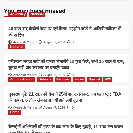
–
मुझे
You may have missed
महाप्रभु
Advocacy
National
की
धरती
40 साल बाद बोफोर्स केस पर पूर्ण विराम, सुप्रीम कोर्ट ने आखिरी याचिका भी
पर
की खारिज
आना
था
Avneesh Mishra
August 7, 2026
0
National
कॉकरोच जनता पार्टी की कमान संभालेंगे 12 युवा चेहरे, सभी 35 साल से कम;
चुनाव नहीं, अब सरकार पर बनाएंगे दबाव
Avneesh Mishra
August 7, 2026
0
Administration
Defence
National
social
Special
अन्य
तुकाराम मुंढे: 21 साल की सेवा में 25वीं बार ट्रांसफर, अब महाराष्ट्र FDA
की कमान, अशोक खेमका से क्यों होने लगी तुलना
Avneesh Mishra
August 7, 2026
0
Crime
चेन्नई में अभिनेत्री की हत्या के बाद लाश के किए टुकड़े, 11,700 टन कचरा
छाना फिर टैटू से खुला राज