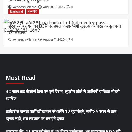
Avneesh Mishra
August 7, 2026
0
National
राजनीति
डेरेक ओ’ब्रायन का BJP पर हमला कहा- ‘मैगी नूडल्स की तरह कानून बना
रही सरकार’
Avneesh Mishra
August 7, 2026
0
Most Read
40 साल बाद बोफोर्स केस पर पूर्ण विराम, सुप्रीम कोर्ट ने आखिरी याचिका भी की
खारिज
कॉकरोच जनता पार्टी की कमान संभालेंगे 12 युवा चेहरे, सभी 35 साल से कम;
चुनाव नहीं, अब सरकार पर बनाएंगे दबाव
तुकाराम मुंढे: 21 साल की सेवा में 25वीं बार ट्रांसफर, अब महाराष्ट्र FDA की