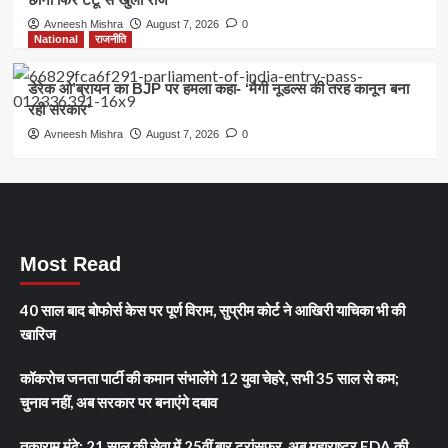
Avneesh Mishra
August 7, 2026
0
National
राजनीति
डेरेक ओ’ब्रायन का BJP पर हमला कहा- ‘मैगी नूडल्स की तरह कानून बना
रही सरकार’
Avneesh Mishra
August 7, 2026
0
Most Read
40 साल बाद बोफोर्स केस पर पूर्ण विराम, सुप्रीम कोर्ट ने आखिरी याचिका भी की
खारिज
कॉकरोच जनता पार्टी की कमान संभालेंगे 12 युवा चेहरे, सभी 35 साल से कम;
चुनाव नहीं, अब सरकार पर बनाएंगे दबाव
तुकाराम मुंढे: 21 साल की सेवा में 25वीं बार ट्रांसफर, अब महाराष्ट्र FDA की