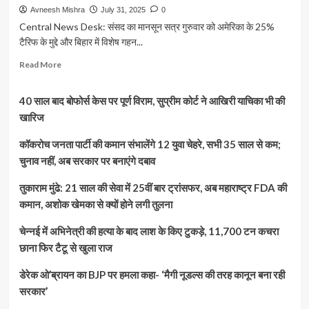
Avneesh Mishra
July 31, 2025
0
Central News Desk: संसद का मानसून सत्र गुरुवार को अमेरिका के 25%
टैरिफ के मुद्दे और बिहार में विशेष गहन...
Read
Read More
more
about
40 साल बाद बोफोर्स केस पर पूर्ण विराम, सुप्रीम कोर्ट ने आखिरी याचिका भी की
संसद
में
खारिज
टैरिफ
को
कॉकरोच जनता पार्टी की कमान संभालेंगे 12 युवा चेहरे, सभी 35 साल से कम;
लेकर
चुनाव नहीं, अब सरकार पर बनाएंगे दबाव
हंगामा,
विपक्ष
तुकाराम मुंढे: 21 साल की सेवा में 25वीं बार ट्रांसफर, अब महाराष्ट्र FDA की
का
कमान, अशोक खेमका से क्यों होने लगी तुलना
प्रदर्शन,
लोकसभा
चेन्नई में अभिनेत्री की हत्या के बाद लाश के किए टुकड़े, 11,700 टन कचरा
और
राज्यसभा
छाना फिर टैटू से खुला राज
स्थगित
डेरेक ओ’ब्रायन का BJP पर हमला कहा- ‘मैगी नूडल्स की तरह कानून बना रही
सरकार’