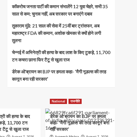
कॉकरोच जनता पार्टी की कमान संभालेंगे 12 युवा चेहरे, सभी 35
साल से कम; चुनाव नहीं, अब सरकार पर बनाएंगे दबाव
तुकाराम मुंढे: 21 साल की सेवा में 25वीं बार ट्रांसफर, अब
महाराष्ट्र FDA की कमान, अशोक खेमका से क्यों होने लगी
तुलना
चेन्नई में अभिनेत्री की हत्या के बाद लाश के किए टुकड़े, 11,700
टन कचरा छाना फिर टैटू से खुला राज
डेरेक ओ’ब्रायन का BJP पर हमला कहा- ‘मैगी नूडल्स की तरह
कानून बना रही सरकार’
National
राजनीति
त्री की हत्या के बाद
डेरेक ओ’ब्रायन का BJP पर हमला
कड़े, 11,700 टन
कहा- ‘मैगी नूडल्स की तरह कानून बना
 टैटू से खुला राज
रही सरकार’
hra
August 7, 2026
Avneesh Mishra
August 7, 2026