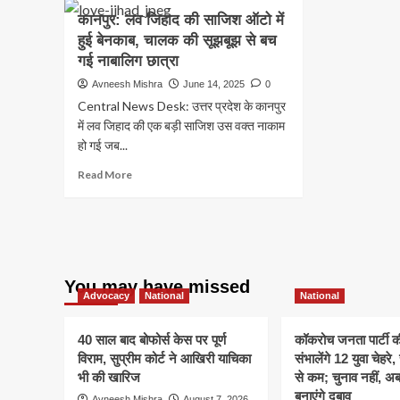
कानपुर: लव जिहाद की साजिश ऑटो में
हुई बेनकाब, चालक की सूझबूझ से बच
गई नाबालिग छात्रा
Avneesh Mishra
June 14, 2025
0
Central News Desk: उत्तर प्रदेश के कानपुर
में लव जिहाद की एक बड़ी साजिश उस वक्त नाकाम
हो गई जब...
Read
Read More
more
about
कानपुर:
लव
जिहाद
की
You may have missed
साजिश
Advocacy
National
National
ऑटो
में
40 साल बाद बोफोर्स केस पर पूर्ण
कॉकरोच जनता पार्टी 
हुई
विराम, सुप्रीम कोर्ट ने आखिरी याचिका
संभालेंगे 12 युवा चेहर
बेनकाब,
चालक
भी की खारिज
से कम; चुनाव नहीं, 
की
बनाएंगे दबाव
Avneesh Mishra
August 7, 2026