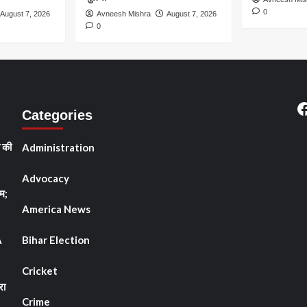
0
August 7, 2026
Avneesh Mishra
August 7, 2026
0
F
Categories
ी की
Administration
Advocacy
म;
America News
A
Bihar Election
Cricket
रा
Crime