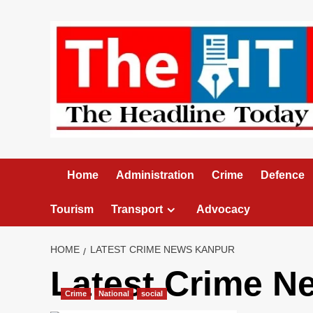
Skip
to
content
Home
Administration
Crime
Defence
Tourism
Transport
Advocacy
HOME
LATEST CRIME NEWS KANPUR
Latest Crime N
Crime
National
social