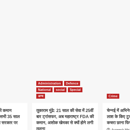
Administration
Defence
National
social
Special
अन्य
Crime
की कमान
तुकाराम मुंढे: 21 साल की सेवा में 25वीं
चेन्नई में अभिने
े, सभी 35 साल
बार ट्रांसफर, अब महाराष्ट्र FDA की
लाश के किए टु
अब सरकार पर
कमान, अशोक खेमका से क्यों होने लगी
कचरा छाना फिर
तुलना
Avneesh Mis