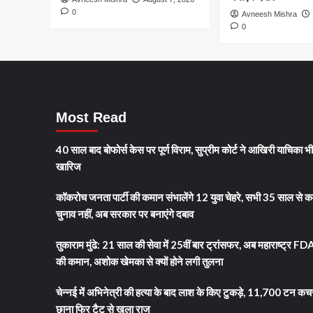
सूझबूझ
0
Avneesh Mishra
से
0
बच
गई
नाबालिग
छात्रा
Most Read
40 साल बाद बोफोर्स केस पर पूर्ण विराम, सुप्रीम कोर्ट ने आखिरी याचिका भ
खारिज
कॉकरोच जनता पार्टी की कमान संभालेंगे 12 युवा चेहरे, सभी 35 साल से क
चुनाव नहीं, अब सरकार पर बनाएंगे दबाव
तुकाराम मुंढे: 21 साल की सेवा में 25वीं बार ट्रांसफर, अब महाराष्ट्र FD
की कमान, अशोक खेमका से क्यों होने लगी तुलना
चेन्नई में अभिनेत्री की हत्या के बाद लाश के किए टुकड़े, 11,700 टन कच
छाना फिर टैटू से खुला राज