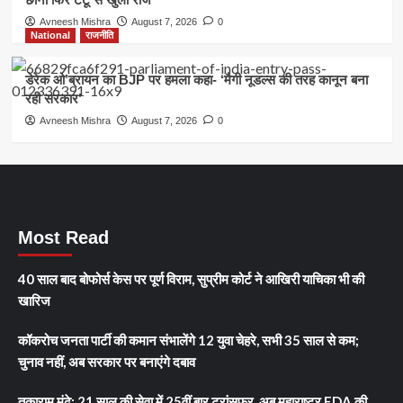
Avneesh Mishra
August 7, 2026
0
National
राजनीति
डेरेक ओ’ब्रायन का BJP पर हमला कहा- ‘मैगी नूडल्स की तरह कानून बना
रही सरकार’
Avneesh Mishra
August 7, 2026
0
Most Read
40 साल बाद बोफोर्स केस पर पूर्ण विराम, सुप्रीम कोर्ट ने आखिरी याचिका भी की
खारिज
कॉकरोच जनता पार्टी की कमान संभालेंगे 12 युवा चेहरे, सभी 35 साल से कम;
चुनाव नहीं, अब सरकार पर बनाएंगे दबाव
तुकाराम मुंढे: 21 साल की सेवा में 25वीं बार ट्रांसफर, अब महाराष्ट्र FDA की