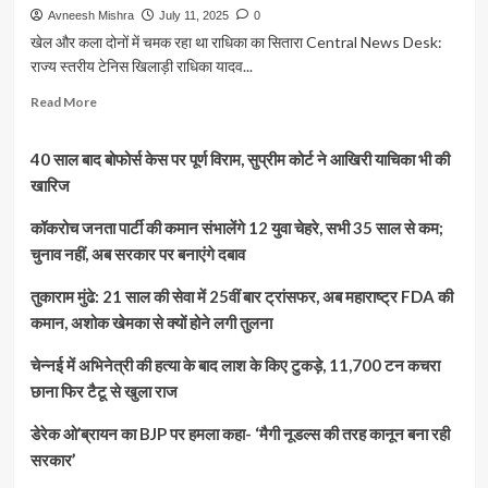
Avneesh Mishra
July 11, 2025
0
खेल और कला दोनों में चमक रहा था राधिका का सितारा Central News Desk:
राज्य स्तरीय टेनिस खिलाड़ी राधिका यादव...
Read
Read More
more
about
40 साल बाद बोफोर्स केस पर पूर्ण विराम, सुप्रीम कोर्ट ने आखिरी याचिका भी की
राधिका
हत्याकांड:
खारिज
पिता
ने
कॉकरोच जनता पार्टी की कमान संभालेंगे 12 युवा चेहरे, सभी 35 साल से कम;
खोली
चुनाव नहीं, अब सरकार पर बनाएंगे दबाव
थी
डेढ़
तुकाराम मुंढे: 21 साल की सेवा में 25वीं बार ट्रांसफर, अब महाराष्ट्र FDA की
करोड़
कमान, अशोक खेमका से क्यों होने लगी तुलना
की
एकेडमी,
चेन्नई में अभिनेत्री की हत्या के बाद लाश के किए टुकड़े, 11,700 टन कचरा
फिर
क्यों
छाना फिर टैटू से खुला राज
मारी
बेटी
डेरेक ओ’ब्रायन का BJP पर हमला कहा- ‘मैगी नूडल्स की तरह कानून बना रही
को
सरकार’
गोली?