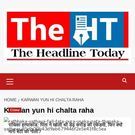
Skip
to
content
Primary
Menu
HOME
KARWAN YUN HI CHALTA RAHA
Karwan yun hi chalta raha
Crime
राधिका हत्याकांड: पिता ने खोली थी डेढ़ करोड़ की एकेडमी, फिर क्यों
मारी बेटी को गोली?