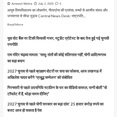
Avneesh Mishra
July 2, 2025
0
आयुष विश्वविद्यालय का लोकार्पण, गीताप्रेस की प्रशंसा, बच्चों से आत्मीय संवाद और
जनमानस से सीधा जुड़ाव Central News Desk: राष्ट्रपति...
Read
Read More
more
about
युवा वोट बैंक पर टिकी सियासी नजर, स्टूडेंट प्रोटेस्ट के बाद तेज हुई नई चुनावी
राष्ट्रपति
मुर्मू
रणनीति
का
पूर्वांचल
राम मंदिर चढ़ावा मामला: ‘साधु-संतों की कोई संलिप्तता नहीं’, योगी आदित्यनाथ
दौरा
का बड़ा बयान
बना
ऐतिहासिक,
2027 चुनाव से पहले ब्राह्मण वोटरों पर सपा का फोकस, आज लखनऊ में
गोरखपुर
अखिलेश यादव करेंगे ‘प्रबुद्ध सम्मेलन’ को संबोधित
से
दी
गिरफ्तारी से पहले उदयनिधि स्टालिन के घर का वीडियो वायरल, पत्नी बोलीं “वो
विकास
और
टॉयलेट में हैं, थोड़ा समय दीजिए”
स्वास्थ्य
का
2027 चुनाव से पहले योगी सरकार का बड़ा दांव! 25 हजार करोड़ रुपये का
मंत्र
बजट आज हो सकता है पेश