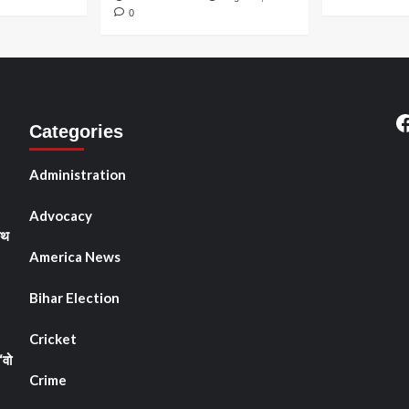
0
F
Categories
Administration
Advocacy
ाथ
America News
Bihar Election
Cricket
“वो
Crime