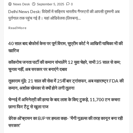
News Desk
September 5, 2025
0
Delhi News Desk: विदेशों में सक्रिय भारतीय गैंगस्टरों की आपसी दुश्मनी अब
पुर्तगाल तक पहुंच गई है। यहां ओडिवेलस (लिस्बन)...
Read
Read More
more
about
40 साल बाद बोफोर्स केस पर पूर्ण विराम, सुप्रीम कोर्ट ने आखिरी याचिका भी की
पुर्तगाल
में
खारिज
पहली
बार
कॉकरोच जनता पार्टी की कमान संभालेंगे 12 युवा चेहरे, सभी 35 साल से कम;
भारतीय
चुनाव नहीं, अब सरकार पर बनाएंगे दबाव
गैंगस्टरों
के
तुकाराम मुंढे: 21 साल की सेवा में 25वीं बार ट्रांसफर, अब महाराष्ट्र FDA की
बीच
कमान, अशोक खेमका से क्यों होने लगी तुलना
गैंगवॉर,
रणदीप
चेन्नई में अभिनेत्री की हत्या के बाद लाश के किए टुकड़े, 11,700 टन कचरा
मलिक
ने
छाना फिर टैटू से खुला राज
ली
जिम्मेदारी
डेरेक ओ’ब्रायन का BJP पर हमला कहा- ‘मैगी नूडल्स की तरह कानून बना रही
सरकार’