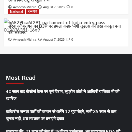
Avneesh Mishra
August 7, 2026
0
National
राजनीति
डेरेक ओ’ब्रायन का BJP पर हमला कहा- ‘मैगी नूडल्स की तरह कानून बना
रही सरकार’
Avneesh Mishra
August 7, 2026
0
Most Read
40 साल बाद बोफोर्स केस पर पूर्ण विराम, सुप्रीम कोर्ट ने आखिरी याचिका भी की
खारिज
कॉकरोच जनता पार्टी की कमान संभालेंगे 12 युवा चेहरे, सभी 35 साल से कम;
चुनाव नहीं, अब सरकार पर बनाएंगे दबाव
तुकाराम मुंढे: 21 साल की सेवा में 25वीं बार ट्रांसफर, अब महाराष्ट्र FDA की