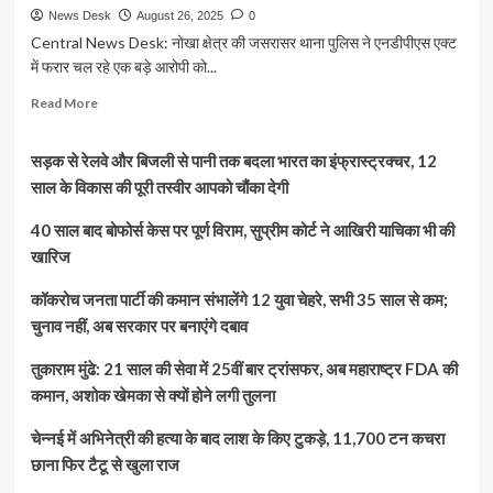
News Desk
August 26, 2025
0
Central News Desk: नोखा क्षेत्र की जसरासर थाना पुलिस ने एनडीपीएस एक्ट
में फरार चल रहे एक बड़े आरोपी को...
Read
Read More
more
about
सड़क से रेलवे और बिजली से पानी तक बदला भारत का इंफ्रास्ट्रक्चर, 12
नोखा
पुलिस
साल के विकास की पूरी तस्वीर आपको चौंका देगी
की
बड़ी
40 साल बाद बोफोर्स केस पर पूर्ण विराम, सुप्रीम कोर्ट ने आखिरी याचिका भी की
कामयाबी,
खारिज
7
माह
कॉकरोच जनता पार्टी की कमान संभालेंगे 12 युवा चेहरे, सभी 35 साल से कम;
से
चुनाव नहीं, अब सरकार पर बनाएंगे दबाव
फरार
एनडीपीएस
तुकाराम मुंढे: 21 साल की सेवा में 25वीं बार ट्रांसफर, अब महाराष्ट्र FDA की
आरोपी
गिरफ्तार
कमान, अशोक खेमका से क्यों होने लगी तुलना
चेन्नई में अभिनेत्री की हत्या के बाद लाश के किए टुकड़े, 11,700 टन कचरा
छाना फिर टैटू से खुला राज