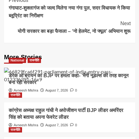
Post
Previous
गंगाघाट-शुक्लागंज को जल्द मिलेगा नया गंगा पुल, सदर विधायक ने किया
Navigation
ब्लूप्रिंट का निरीक्षण
Next
योगी सरकार का बड़ा फैसला – ‘नो हेलमेट, नो फ्यूल’ अभियान शुरू
More Stories
National
राजनीति
डेरेक ओ’ब्रायन का BJP पर हमला कहा- ‘मैगी नूडल्स की तरह कानून
बना रही सरकार’
Avneesh Mishra
August 7, 2026
0
राजनीति
कांग्रेस अध्यक्ष राहुल गांधी ने अपोजीशन पार्टी BJP लीडर अमरिंदर
सिंह को बताया अपना फेवरेट लीडर
Avneesh Mishra
August 7, 2026
0
राजनीति