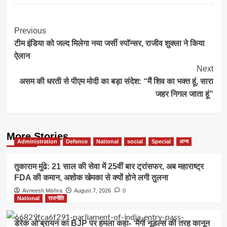
Post
Previous
टीम इंडिया को जल्द मिलेगा नया जर्सी स्पॉन्सर, राजीव शुक्ला ने किया
Navigation
ऐलान
Next
असम की धरती से पीएम मोदी का बड़ा संदेश: “मैं शिव का भक्त हूं, सारा
जहर निगल जाता हूं”
More Stories
Administration
Defence
National
social
Special
अन्य
तुकाराम मुंढे: 21 साल की सेवा में 25वीं बार ट्रांसफर, अब महाराष्ट्र
FDA की कमान, अशोक खेमका से क्यों होने लगी तुलना
Avneesh Mishra
August 7, 2026
0
National
राजनीति
डेरेक ओ’ब्रायन का BJP पर हमला कहा- ‘मैगी नूडल्स की तरह कानून