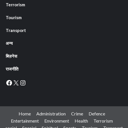
Terrorism
Tourism
Transport
अन्य
बिज़नेस
राजनीति
Facebook
X
Instagram
Home
Administration
Crime
Defence
Entertainment
Environment
Health
Terrorism
social
Special
Spiritual
Sports
Tourism
Transport