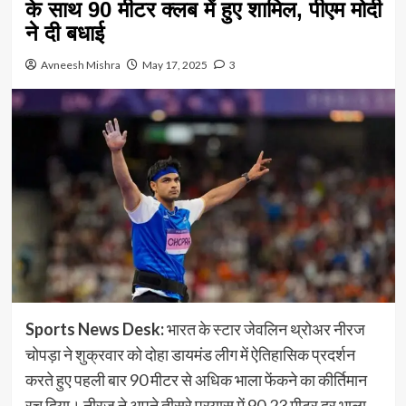
के साथ 90 मीटर क्लब में हुए शामिल, पीएम मोदी
ने दी बधाई
Avneesh Mishra
May 17, 2025
3
Sports News Desk:
भारत के स्टार जेवलिन थ्रोअर नीरज
चोपड़ा ने शुक्रवार को दोहा डायमंड लीग में ऐतिहासिक प्रदर्शन
करते हुए पहली बार 90 मीटर से अधिक भाला फेंकने का कीर्तिमान
रच दिया। नीरज ने अपने तीसरे प्रयास में 90.23 मीटर दूर भाला