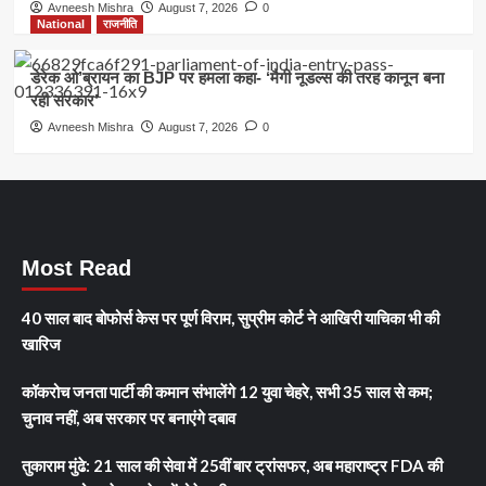
Avneesh Mishra
August 7, 2026
0
National
राजनीति
डेरेक ओ’ब्रायन का BJP पर हमला कहा- ‘मैगी नूडल्स की तरह कानून बना
रही सरकार’
Avneesh Mishra
August 7, 2026
0
Most Read
40 साल बाद बोफोर्स केस पर पूर्ण विराम, सुप्रीम कोर्ट ने आखिरी याचिका भी की
खारिज
कॉकरोच जनता पार्टी की कमान संभालेंगे 12 युवा चेहरे, सभी 35 साल से कम;
चुनाव नहीं, अब सरकार पर बनाएंगे दबाव
तुकाराम मुंढे: 21 साल की सेवा में 25वीं बार ट्रांसफर, अब महाराष्ट्र FDA की