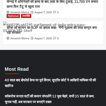
चेन्नई में अभिनेत्री की हत्या के बाद लाश के किए टुकड़े, 11,700 टन कचरा
छाना फिर टैटू से खुला राज
Avneesh Mishra
August 7, 2026
0
National
राजनीति
डेरेक ओ’ब्रायन का BJP पर हमला कहा- ‘मैगी नूडल्स की तरह कानून बना
रही सरकार’
Avneesh Mishra
August 7, 2026
0
Most Read
40 साल बाद बोफोर्स केस पर पूर्ण विराम, सुप्रीम कोर्ट ने आखिरी याचिका भी की
खारिज
कॉकरोच जनता पार्टी की कमान संभालेंगे 12 युवा चेहरे, सभी 35 साल से कम;
चुनाव नहीं, अब सरकार पर बनाएंगे दबाव