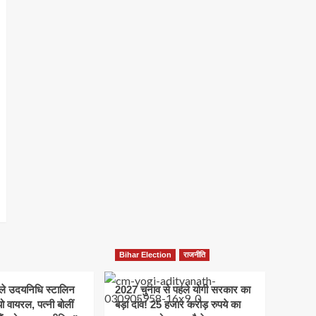
Bihar Election
राजनीति
हले उदयनिधि स्टालिन
2027 चुनाव से पहले योगी सरकार का
ो वायरल, पत्नी बोलीं
बड़ा दांव! 25 हजार करोड़ रुपये का