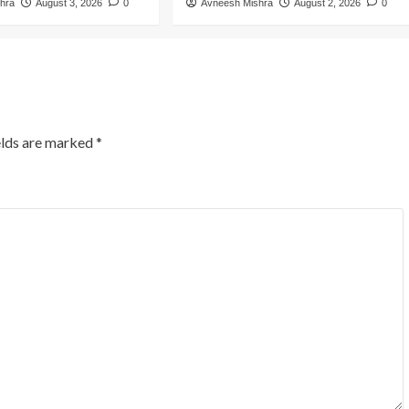
hra
August 3, 2026
0
Avneesh Mishra
August 2, 2026
0
elds are marked
*