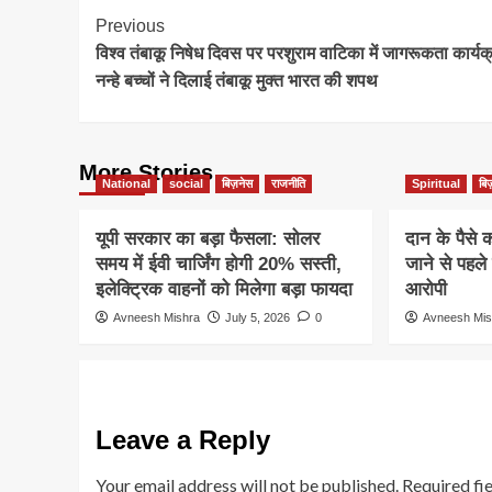
Post
Previous
विश्व तंबाकू निषेध दिवस पर परशुराम वाटिका में जागरूकता कार्यक
Navigation
नन्हे बच्चों ने दिलाई तंबाकू मुक्त भारत की शपथ
More Stories
National
social
बिज़नेस
राजनीति
Spiritual
बि
यूपी सरकार का बड़ा फैसला: सोलर
दान के पैसे 
समय में ईवी चार्जिंग होगी 20% सस्ती,
जाने से पहले 
इलेक्ट्रिक वाहनों को मिलेगा बड़ा फायदा
आरोपी
Avneesh Mishra
July 5, 2026
0
Avneesh Mis
Leave a Reply
Your email address will not be published.
Required fi