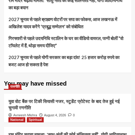
राम मंदिर चढ़ावा मामला: ‘साधु-संतों की कोई संलिप्तता नहीं’, योगी आदित्यनाथ
का बड़ा बयान
2027 चुनाव से पहले ब्राह्मण वोटरों पर सपा का फोकस, आज लखनऊ में
अखिलेश यादव करेंगे ‘प्रबुद्ध सम्मेलन’ को संबोधित
गिरफ्तारी से पहले उदयनिधि स्टालिन के घर का वीडियो वायरल, पत्नी बोलीं “वो
टॉयलेट में हैं, थोड़ा समय दीजिए”
2027 चुनाव से पहले योगी सरकार का बड़ा दांव! 25 हजार करोड़ रुपये का
बजट आज हो सकता है पेश
You may have missed
राजनीति
युवा वोट बैंक पर टिकी सियासी नजर, स्टूडेंट प्रोटेस्ट के बाद तेज हुई नई
चुनावी रणनीति
Avneesh Mishra
August 4, 2026
0
National
Spiritual
राम मंदिर चढ़ावा मामला: ‘साधु-संतों की कोई संलिप्तता नहीं’, योगी आदित्यनाथ