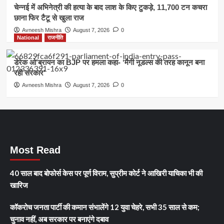
चेन्नई में अभिनेत्री की हत्या के बाद लाश के किए टुकड़े, 11,700 टन कचरा
छाना फिर टैटू से खुला राज
Avneesh Mishra
August 7, 2026
0
National
राजनीति
डेरेक ओ’ब्रायन का BJP पर हमला कहा- ‘मैगी नूडल्स की तरह कानून बना
रही सरकार’
Avneesh Mishra
August 7, 2026
0
Most Read
40 साल बाद बोफोर्स केस पर पूर्ण विराम, सुप्रीम कोर्ट ने आखिरी याचिका भी की
खारिज
कॉकरोच जनता पार्टी की कमान संभालेंगे 12 युवा चेहरे, सभी 35 साल से कम;
चुनाव नहीं, अब सरकार पर बनाएंगे दबाव