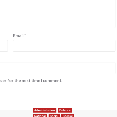
Email
*
ser for the next time I comment.
Administration
Defence
National
social
Special