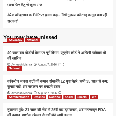
छाना फिर टैटू से खुला राज
डेरेक ओ’ब्रायन का BJP पर हमला कहा- ‘मैगी नूडल्स की तरह कानून बना रही
सरकार’
You may have missed
Advocacy
National
40 साल बाद बोफोर्स केस पर पूर्ण विराम, सुप्रीम कोर्ट ने आखिरी याचिका भी
की खारिज
Avneesh Mishra
August 7, 2026
0
National
कॉकरोच जनता पार्टी की कमान संभालेंगे 12 युवा चेहरे, सभी 35 साल से कम;
चुनाव नहीं, अब सरकार पर बनाएंगे दबाव
Avneesh Mishra
August 7, 2026
0
Administration
Defence
National
social
Special
अन्य
तुकाराम मुंढे: 21 साल की सेवा में 25वीं बार ट्रांसफर, अब महाराष्ट्र FDA
की कमान, अशोक खेमका से क्यों होने लगी तुलना