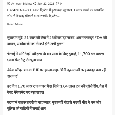
Avneesh Mishra
July 22, 2025
0
Central News Desk: ब्रिटेन में हुआ बड़ा खुलासा, 1 लाख बच्चों पर आधारित
शोध ने दिखाई चौंकाने वाली तस्वीर ब्रिटेन...
Read
Read More
more
about
तुकाराम मुंढे: 21 साल की सेवा में 25वीं बार ट्रांसफर, अब महाराष्ट्र FDA की
अगर
13
कमान, अशोक खेमका से क्यों होने लगी तुलना
साल
से
चेन्नई में अभिनेत्री की हत्या के बाद लाश के किए टुकड़े, 11,700 टन कचरा
पहले
छाना फिर टैटू से खुला राज
बच्चों
को
डेरेक ओ’ब्रायन का BJP पर हमला कहा- ‘मैगी नूडल्स की तरह कानून बना रही
मिला
सरकार’
स्मार्टफोन,
तो
हर दिन 1.70 लाख टन कचरा पैदा, सिर्फ 1.04 लाख टन की प्रोसेसिंग, देश में
बन
सकते
वेस्ट मैनेजमेंट पर बड़ा सवाल
हैं
आक्रामक
पटना में सड़क हादसे के बाद बवाल, युवक की मौत से भड़की भीड़ ने बस और
और
पुलिस की गाड़ियों में लगाई आग
मानसिक