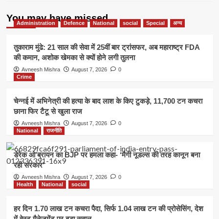
रूप
से
You may have missed
कमजोर!
Administration
Defence
National
social
Special
अन्य
तुकाराम मुंढे: 21 साल की सेवा में 25वीं बार ट्रांसफर, अब महाराष्ट्र FDA
की कमान, अशोक खेमका से क्यों होने लगी तुलना
Avneesh Mishra
August 7, 2026
0
Crime
चेन्नई में अभिनेत्री की हत्या के बाद लाश के किए टुकड़े, 11,700 टन कचरा
छाना फिर टैटू से खुला राज
Avneesh Mishra
August 7, 2026
0
National
राजनीति
डेरेक ओ’ब्रायन का BJP पर हमला कहा- ‘मैगी नूडल्स की तरह कानून बना
रही सरकार’
Avneesh Mishra
August 7, 2026
0
Health
National
social
हर दिन 1.70 लाख टन कचरा पैदा, सिर्फ 1.04 लाख टन की प्रोसेसिंग, देश
में वेस्ट मैनेजमेंट पर बड़ा सवाल