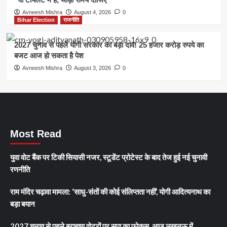
Avneesh Mishra
August 4, 2026
0
Bihar Election
राजनीति
2027 चुनाव से पहले योगी सरकार का बड़ा दांव! 25 हजार करोड़ रुपये का
बजट आज हो सकता है पेश
Avneesh Mishra
August 3, 2026
0
Most Read
युवा वोट बैंक पर टिकी सियासी नजर, स्टूडेंट प्रोटेस्ट के बाद तेज हुई नई चुनावी
रणनीति
राम मंदिर चढ़ावा मामला: ‘साधु-संतों की कोई संलिप्तता नहीं’, योगी आदित्यनाथ का
बड़ा बयान
2027 चुनाव से पहले ब्राह्मण वोटरों पर सपा का फोकस, आज लखनऊ में