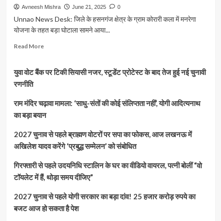
Avneesh Mishra
June 21, 2025
0
Unnao News Desk: जिले के हसनगंज क्षेत्र के ग्राम कोरारी कला में मनरेगा
योजना के तहत बड़ा घोटाला सामने आया...
Read
Read More
more
about
युवा वोट बैंक पर टिकी सियासी नजर, स्टूडेंट प्रोटेस्ट के बाद तेज हुई नई चुनावी
कोरारी
कला
रणनीति
में
मनरेगा
राम मंदिर चढ़ावा मामला: ‘साधु-संतों की कोई संलिप्तता नहीं’, योगी आदित्यनाथ
घोटाला:
का बड़ा बयान
प्रधान
छेदना
2027 चुनाव से पहले ब्राह्मण वोटरों पर सपा का फोकस, आज लखनऊ में
देवी
अखिलेश यादव करेंगे ‘प्रबुद्ध सम्मेलन’ को संबोधित
को
नोटिस,
गिरफ्तारी से पहले उदयनिधि स्टालिन के घर का वीडियो वायरल, पत्नी बोलीं “वो
सचिव
व
टॉयलेट में हैं, थोड़ा समय दीजिए”
ग्राम
पंचायत
2027 चुनाव से पहले योगी सरकार का बड़ा दांव! 25 हजार करोड़ रुपये का
अधिकारी
बजट आज हो सकता है पेश
निलंबित