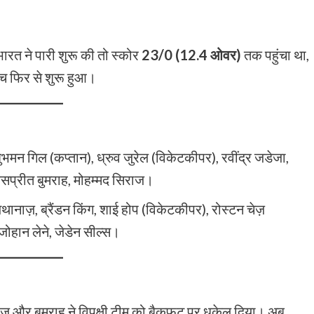
रत ने पारी शुरू की तो स्कोर
23/0 (12.4 ओवर)
तक पहुंचा था,
मैच फिर से शुरू हुआ।
ुभमन गिल (कप्तान), ध्रुव जुरेल (विकेटकीपर), रवींद्र जडेजा,
जसप्रीत बुमराह, मोहम्मद सिराज।
थानाज़, ब्रैंडन किंग, शाई होप (विकेटकीपर), रोस्टन चेज़
 जोहान लेने, जेडेन सील्स।
ाज और बुमराह ने विपक्षी टीम को बैकफुट पर धकेल दिया। अब